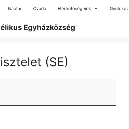
Naptár
Óvoda
Elérhetőségeink
Gyülekez
gélikus Egyházközség
sztelet (SE)