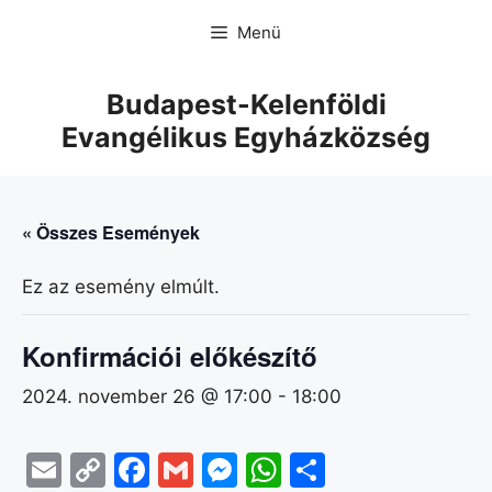
Menü
Budapest-Kelenföldi
Evangélikus Egyházközség
« Összes Események
Ez az esemény elmúlt.
Konfirmációi előkészítő
2024. november 26 @ 17:00
-
18:00
E
C
F
G
M
W
O