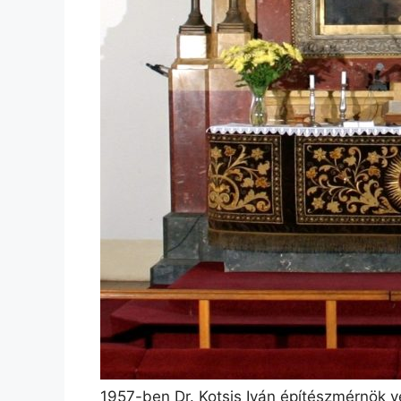
1957-ben Dr. Kotsis Iván építészmérnök v