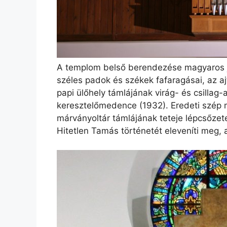
A templom belső berendezése magyaros je
széles padok és székek fafaragásai, az a
papi ülőhely támlájának virág- és csillag-
keresztelőmedence (1932). Eredeti szép 
márványoltár támlájának teteje lépcsőze
Hitetlen Tamás történetét eleveníti meg,