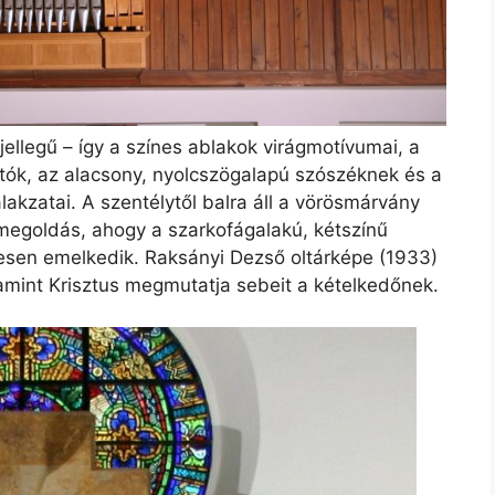
llegű – így a színes ablakok virágmotívumai, a
jtók, az alacsony, nyolcszögalapú szószéknek és a
alakzatai. A szentélytől balra áll a vörösmárvány
megoldás, ahogy a szarkofágalakú, kétszínű
tesen emelkedik. Raksányi Dezső oltárképe (1933)
 amint Krisztus megmutatja sebeit a kételkedőnek.