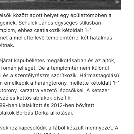
elsők között adott helyet egy épülettömbben a
geinek. Schulek János egységes stílusban
mplom, ehhez csatlakozik kétoldalt 1-1
met a mellette levő templomtérrel két hatalmas
itnak.
járat kapubélletes megalkotásában és az ajtók,
i román jellegét. De a templomtér nem különül
i és a szentélyrészre szorítkozik. Hármastagolású
 emelkedik a harangtorony, mellette kétoldalt 1-1
ktorony, karzatra vezető lépcsőkkel. A kétszer
zéles kettős ablakok díszítik.
89-ben kialakított és 2012-ben bővített
blakok Borbás Dorka alkotásai.
 ívekhez kapcsolódik a fából készült mennyezet. A