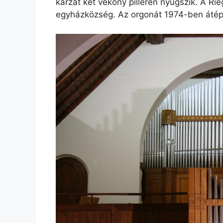
karzat két vékony pilléren nyugszik. A Ri
egyházközség. Az orgonát 1974-ben átépít