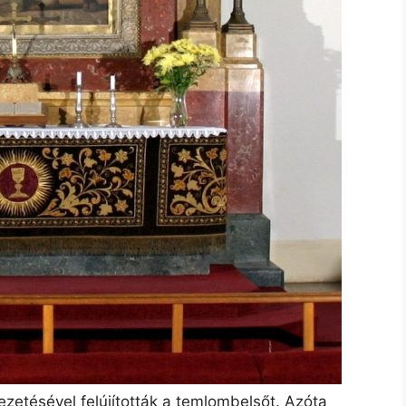
ezetésével felújították a temlombelsőt. Azóta