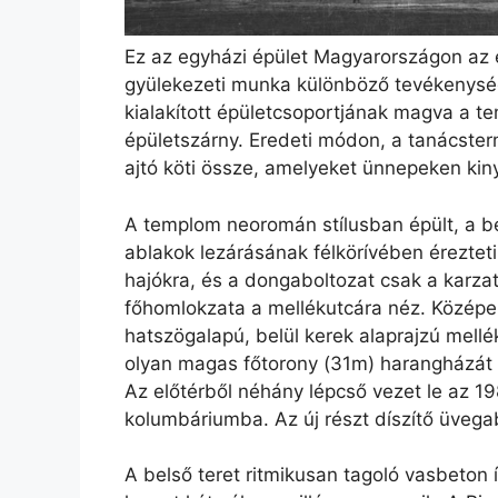
Ez az egyházi épület Magyarországon az 
gyülekezeti munka különböző tevékenysé
kialakított épületcsoportjának magva a te
épületszárny. Eredeti módon, a tanácster
ajtó köti össze, amelyeket ünnepeken kiny
A templom neoromán stílusban épült, a be
ablakok lezárásának félkörívében éreztet
hajókra, és a dongaboltozat csak a karzat
főhomlokzata a mellékutcára néz. Középen
hatszögalapú, belül kerek alaprajzú mellé
olyan magas főtorony (31m) harangházát s
Az előtérből néhány lépcső vezet le az 19
kolumbáriumba. Az új részt díszítő üvega
A belső teret ritmikusan tagoló vasbeton