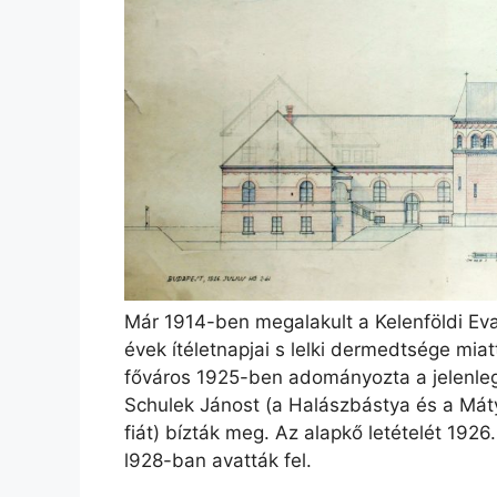
Már 1914-ben megalakult a Kelenföldi Ev
évek ítéletnapjai s lelki dermedtsége mia
főváros 1925-ben adományozta a jelenlegi
Schulek Jánost (a Halászbástya és a Mát
fiát) bízták meg. Az alapkő letételét 19
l928-ban avatták fel.