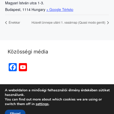
Magyari István utca 1-3.
Budapest
,
1114
Hungary
+ Google Térkép
Énekkar
Húsvét ünnepe utáni 1. vasárnap (Quasi modo geniti)
Közösségi média
Facebook
YouTube
Channel
A weboldalon a minőségi felhasználói élmény érdekében sütiket
használunk.
You can find out more about which cookies we are using or
switch them off in
settings
.
© 2026 Budapest-Kelenföldi Evangélikus
Elfogad
Egyházközség
• Készült
GeneratePress