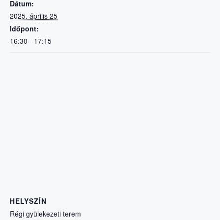
k
o
er
p
g
Dátum:
k
2025. április 25
Időpont:
16:30 - 17:15
HELYSZÍN
Régi gyülekezeti terem