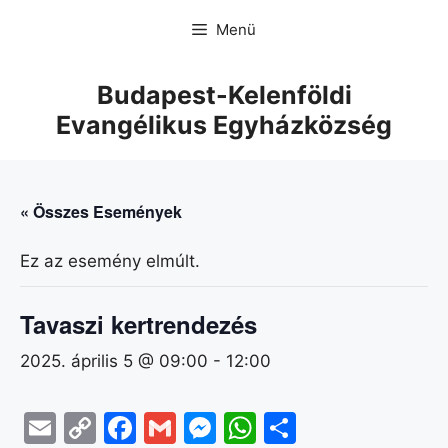
Menü
Budapest-Kelenföldi
Evangélikus Egyházközség
« Összes Események
Ez az esemény elmúlt.
Tavaszi kertrendezés
2025. április 5 @ 09:00
-
12:00
E
C
F
G
M
W
O