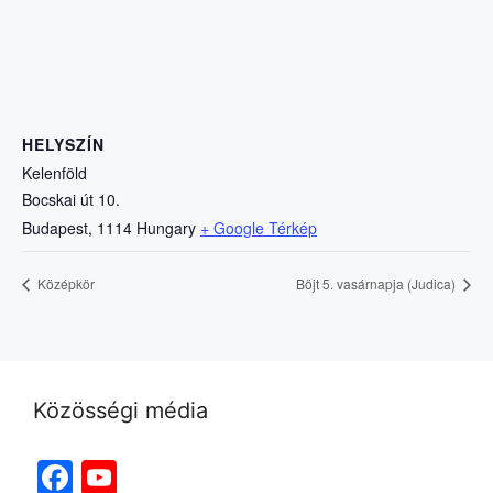
HELYSZÍN
Kelenföld
Bocskai út 10.
Budapest
,
1114
Hungary
+ Google Térkép
Középkör
Böjt 5. vasárnapja (Judica)
Közösségi média
Facebook
YouTube