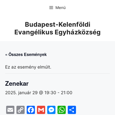
Menü
Budapest-Kelenföldi
Evangélikus Egyházközség
« Összes Események
Ez az esemény elmúlt.
Zenekar
2025. január 29 @ 19:30
-
21:00
E
C
F
G
M
W
O