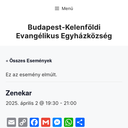
Menü
Budapest-Kelenföldi
Evangélikus Egyházközség
« Összes Események
Ez az esemény elmúlt.
Zenekar
2025. április 2 @ 19:30
-
21:00
E
C
F
G
M
W
O