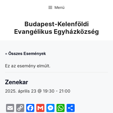
Menü
Budapest-Kelenföldi
Evangélikus Egyházközség
« Összes Események
Ez az esemény elmúlt.
Zenekar
2025. április 23 @ 19:30
-
21:00
E
C
F
G
M
W
O