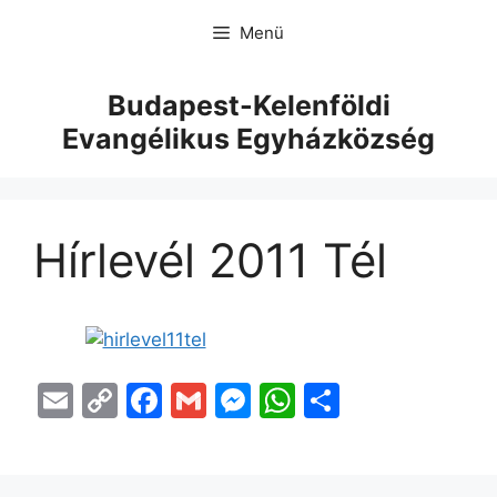
Menü
Budapest-Kelenföldi
Evangélikus Egyházközség
Hírlevél 2011 Tél
E
C
F
G
M
W
O
m
o
a
m
e
h
s
ai
p
c
ai
s
at
s