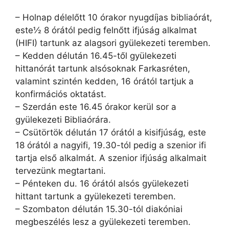
– Holnap délelőtt 10 órakor nyugdíjas bibliaórát,
este½ 8 órától pedig felnőtt ifjúság alkalmat
(HIFI) tartunk az alagsori gyülekezeti teremben.
– Kedden délután 16.45-től gyülekezeti
hittanórát tartunk alsósoknak Farkasréten,
valamint szintén kedden, 16 órától tartjuk a
konfirmációs oktatást.
– Szerdán este 16.45 órakor kerül sor a
gyülekezeti Bibliaórára.
– Csütörtök délután 17 órától a kisifjúság, este
18 órától a nagyifi, 19.30-tól pedig a szenior ifi
tartja első alkalmát. A szenior ifjúság alkalmait
tervezünk megtartani.
– Pénteken du. 16 órától alsós gyülekezeti
hittant tartunk a gyülekezeti teremben.
– Szombaton délután 15.30-tól diakóniai
megbeszélés lesz a gyülekezeti teremben.