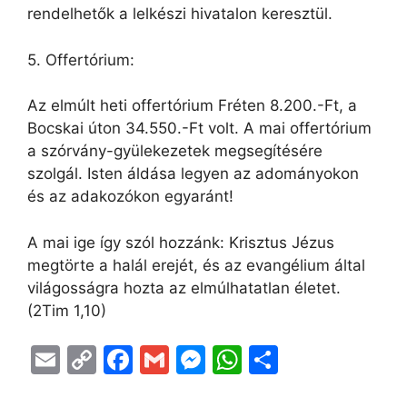
rendelhetők a lelkészi hivatalon keresztül.
5. Offertórium:
Az elmúlt heti offertórium Fréten 8.200.-Ft, a
Bocskai úton 34.550.-Ft volt. A mai offertórium
a szórvány-gyülekezetek megsegítésére
szolgál. Isten áldása legyen az adományokon
és az adakozókon egyaránt!
A mai ige így szól hozzánk: Krisztus Jézus
megtörte a halál erejét, és az evangélium által
világosságra hozta az elmúlhatatlan életet.
(2Tim 1,10)
E
C
F
G
M
W
O
m
o
a
m
e
h
s