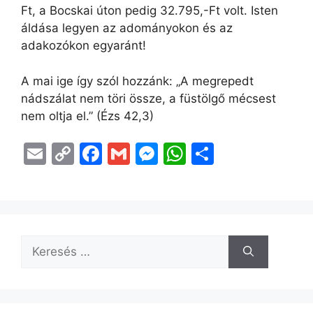
Ft, a Bocskai úton pedig 32.795,-Ft volt. Isten
áldása legyen az adományokon és az
adakozókon egyaránt!
A mai ige így szól hozzánk: „A megrepedt
nádszálat nem töri össze, a füstölgő mécsest
nem oltja el.” (Ézs 42,3)
E
C
F
G
M
W
O
m
o
a
m
e
h
s
ai
p
c
ai
s
at
s
l
y
e
l
s
s
z
Li
b
e
A
a
n
o
n
p
m
k
o
g
p
e
k
er
g