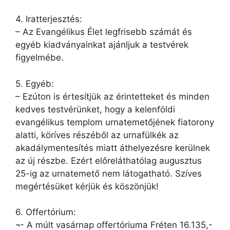
4. Iratterjesztés:
– Az Evangélikus Élet legfrisebb számát és
egyéb kiadványainkat ajánljuk a testvérek
figyelmébe.
5. Egyéb:
– Ezúton is értesítjük az érintetteket és minden
kedves testvérünket, hogy a kelenföldi
evangélikus templom urnatemetőjének fiatorony
alatti, köríves részéből az urnafülkék az
akadálymentesítés miatt áthelyezésre kerülnek
az új részbe. Ezért előreláthatólag augusztus
25-ig az urnatemető nem látogatható. Szíves
megértésüket kérjük és köszönjük!
6. Offertórium:
¬- A múlt vasárnap offertóriuma Fréten 16.135,-