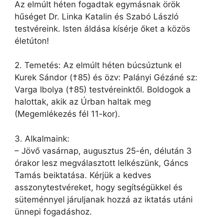
Az elmúlt héten fogadtak egymásnak örök
hűséget Dr. Linka Katalin és Szabó László
testvéreink. Isten áldása kísérje őket a közös
életúton!
2. Temetés: Az elmúlt héten búcsúztunk el
Kurek Sándor (†85) és özv: Palányi Gézáné sz:
Varga Ibolya (†85) testvéreinktől. Boldogok a
halottak, akik az Úrban haltak meg
(Megemlékezés fél 11-kor).
3. Alkalmaink:
– Jövő vasárnap, augusztus 25-én, délután 3
órakor lesz megválasztott lelkészünk, Gáncs
Tamás beiktatása. Kérjük a kedves
asszonytestvéreket, hogy segítségükkel és
süteménnyel járuljanak hozzá az iktatás utáni
ünnepi fogadáshoz.