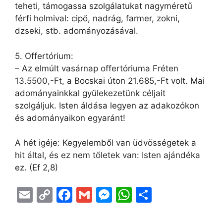
teheti, támogassa szolgálatukat nagyméretű
férfi holmival: cipő, nadrág, farmer, zokni,
dzseki, stb. adományozásával.
5. Offertórium:
– Az elmúlt vasárnap offertóriuma Fréten
13.5500,-Ft, a Bocskai úton 21.685,-Ft volt. Mai
adományainkkal gyülekezetünk céljait
szolgáljuk. Isten áldása legyen az adakozókon
és adományaikon egyaránt!
A hét igéje: Kegyelemből van üdvösségetek a
hit által, és ez nem tőletek van: Isten ajándéka
ez. (Ef 2,8)
E
C
F
G
M
W
O
m
o
a
m
e
h
s