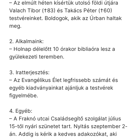
– Az elmúlt héten kísértük utolsó földi útjára
Valach Tibor (†83) és Takács Péter (†60)
testvéreinket. Boldogok, akik az Úrban haltak
meg.
2. Alkalmaink:
– Holnap délelőtt 10 órakor bibliaóra lesz a
gyülekezeti teremben.
3. Iratterjesztés:
– Az Evangélikus Élet legfrissebb számát és
egyéb kiadványainkat ajánljuk a testvérek
figyelmébe.
4. Egyéb:
– A Fraknó utcai Családsegítő szolgálat július
15-től nyári szünetet tart. Nyitás szeptember 2-
án. Addig is kérik a kedves adakozókat, aki