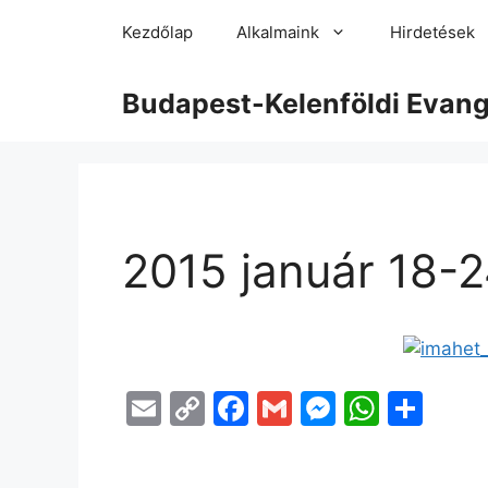
Kezdőlap
Alkalmaink
Hirdetések
Budapest-Kelenföldi Evan
2015 január 18-2
E
C
F
G
M
W
O
m
o
a
m
e
h
s
ai
p
c
ai
s
at
s