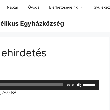
Naptár
Óvoda
Elérhetőségeink
Gyülekez
gélikus Egyházközség
gehirdetés
A
00:00
hangerő
3,2-7) BÁ
növeléséhez,
illetőleg
csökkentéséh