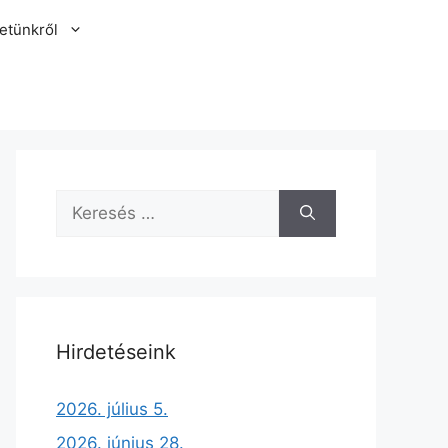
etünkről
Hirdetéseink
2026. július 5.
ez
2026. június 28.