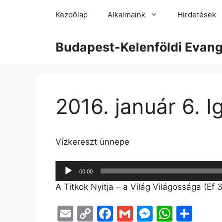
Kezdőlap
Alkalmaink
Hirdetések
Budapest-Kelenföldi Evan
2016. január 6. I
Vízkereszt ünnepe
Audió
00:00
lejátszó
A Titkok Nyitja – a Világ Világossága (Ef 
E
C
F
G
M
W
O