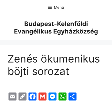
Menü
Budapest-Kelenföldi
Evangélikus Egyházközség
Zenés ökumenikus
böjti sorozat
E
C
F
G
M
W
O
m
o
a
m
e
h
s