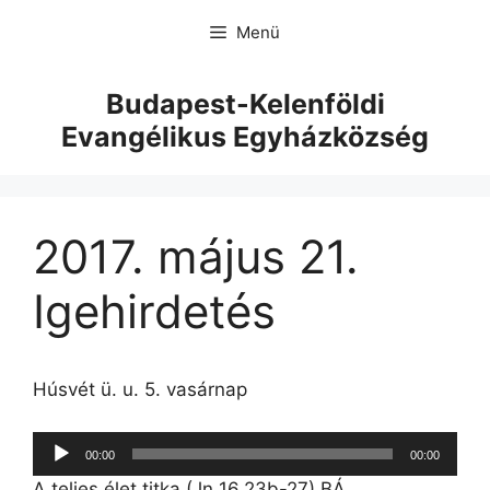
Menü
Budapest-Kelenföldi
Evangélikus Egyházközség
2017. május 21.
Igehirdetés
Húsvét ü. u. 5. vasárnap
Audió
00:00
00:00
lejátszó
A teljes élet titka (Jn 16,23b-27) BÁ