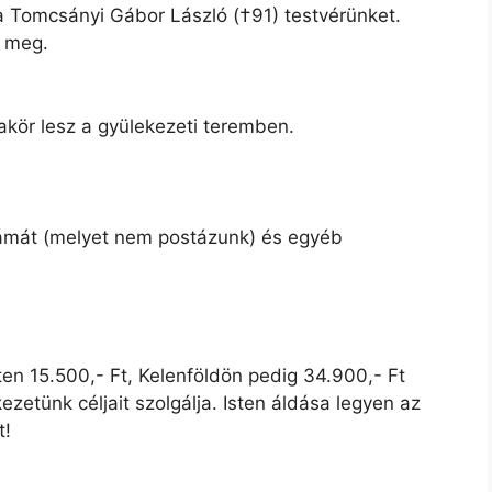
ára Tomcsányi Gábor László (†91) testvérünket.
k meg.
iakör lesz a gyülekezeti teremben.
 számát (melyet nem postázunk) és egyéb
en 15.500,- Ft, Kelenföldön pedig 34.900,- Ft
zetünk céljait szolgálja. Isten áldása legyen az
t!