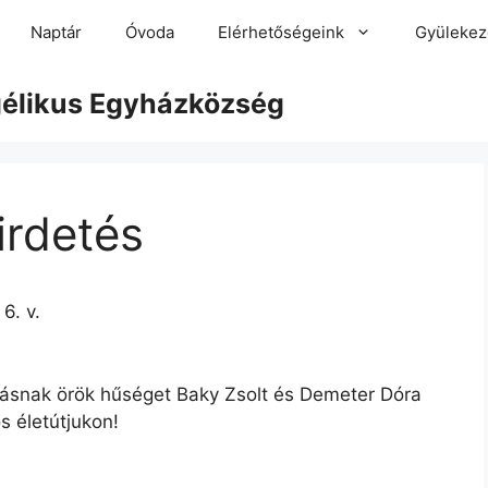
Naptár
Óvoda
Elérhetőségeink
Gyülekez
gélikus Egyházközség
Hirdetés
6. v.
snak örök hűséget Baky Zsolt és Demeter Dóra
s életútjukon!