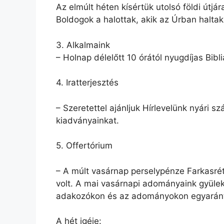
Az elmúlt héten kísértük utolsó földi útj
Boldogok a halottak, akik az Úrban halta
3. Alkalmaink
– Holnap délelőtt 10 órától nyugdíjas Bibl
4. Iratterjesztés
– Szeretettel ajánljuk Hírlevelünk nyári
kiadványainkat.
5. Offertórium
– A múlt vasárnap perselypénze Farkasrét
volt. A mai vasárnapi adományaink gyüleke
adakozókon és az adományokon egyarán
A hét igéje: