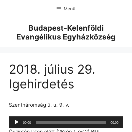
Menü
Budapest-Kelenföldi
Evangélikus Egyházközség
2018. július 29.
Igehirdetés
Szentháromság ü. u. 9. v.
Audió
00:00
00:00
lejátszó
Őszintén Isten előtt (2Krón 1,7–12) BM