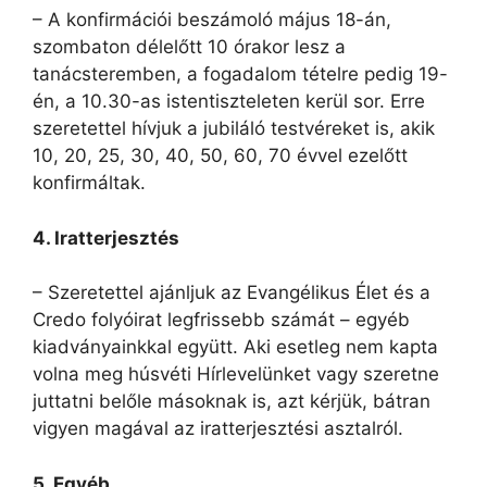
– A konfirmációi beszámoló május 18-án,
szombaton délelőtt 10 órakor lesz a
tanácsteremben, a fogadalom tételre pedig 19-
én, a 10.30-as istentiszteleten kerül sor. Erre
szeretettel hívjuk a jubiláló testvéreket is, akik
10, 20, 25, 30, 40, 50, 60, 70 évvel ezelőtt
konfirmáltak.
4. Iratterjesztés
– Szeretettel ajánljuk az Evangélikus Élet és a
Credo folyóirat legfrissebb számát – egyéb
kiadványainkkal együtt. Aki esetleg nem kapta
volna meg húsvéti Hírlevelünket vagy szeretne
juttatni belőle másoknak is, azt kérjük, bátran
vigyen magával az iratterjesztési asztalról.
5. Egyéb