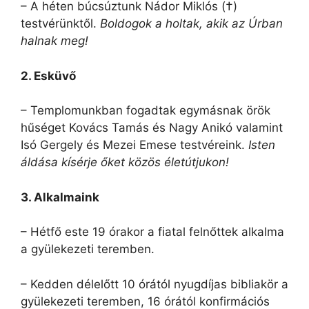
– A héten búcsúztunk Nádor Miklós (†)
testvérünktől.
Boldogok a holtak, akik az Úrban
halnak meg!
2. Esküvő
– Templomunkban fogadtak egymásnak örök
hűséget Kovács Tamás és Nagy Anikó valamint
Isó Gergely és Mezei Emese testvéreink.
Isten
áldása kísérje őket közös életútjukon!
3. Alkalmaink
– Hétfő este 19 órakor a fiatal felnőttek alkalma
a gyülekezeti teremben.
– Kedden délelőtt 10 órától nyugdíjas bibliakör a
gyülekezeti teremben, 16 órától konfirmációs