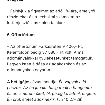
– Felhívjuk a figyelmet az adó 1%-ára, amelyről
részleteket és a technikai számokat az
iratterjesztési asztalon találunk.
6. Offertórium
– Az offertórium Farkasréten 9 400,- Ft,
Kelenföldön pedig 37 880,- Ft volt. A mai
adományainkkal gyülekezetünket támogatjuk.
Legyen Isten áldása az adakozókon és az
adományokon egyaránt!
A hét igéje:
Jézus mondja:
Én vagyok a jó
pásztor. Az én juhaim hallgatnak a hangomra,
és én ismerem őket, ők pedig követnek engem.
Én örök életet adok nekik
. (Jn 10,27–28)