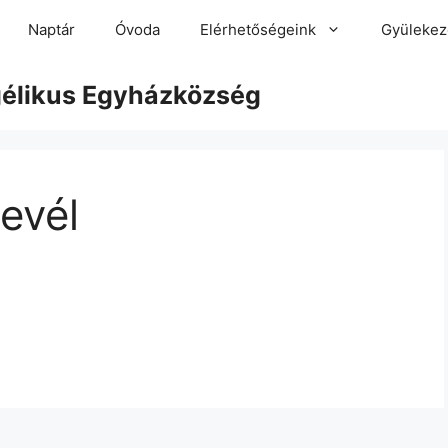
Naptár
Óvoda
Elérhetőségeink
Gyülekez
gélikus Egyházközség
levél