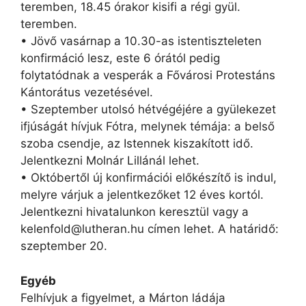
teremben, 18.45 órakor kisifi a régi gyül.
teremben.
• Jövő vasárnap a 10.30-as istentiszteleten
konfirmáció lesz, este 6 órától pedig
folytatódnak a vesperák a Fővárosi Protestáns
Kántorátus vezetésével.
• Szeptember utolsó hétvégéjére a gyülekezet
ifjúságát hívjuk Fótra, melynek témája: a belső
szoba csendje, az Istennek kiszakított idő.
Jelentkezni Molnár Lillánál lehet.
• Októbertől új konfirmációi előkészítő is indul,
melyre várjuk a jelentkezőket 12 éves kortól.
Jelentkezni hivatalunkon keresztül vagy a
kelenfold@lutheran.hu címen lehet. A határidő:
szeptember 20.
Egyéb
Felhívjuk a figyelmet, a Márton ládája