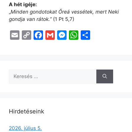
A hét igéje:
„
Minden gondotokat Őreá vessétek, mert Neki
gondja van rátok.”
(1 Pt 5,7)
E
C
F
G
M
W
O
m
o
a
m
e
h
s
ai
p
c
ai
s
at
s
l
y
e
l
s
s
z
Li
b
e
A
a
n
o
n
p
m
k
o
g
p
e
k
er
g
Hirdetéseink
2026. július 5.