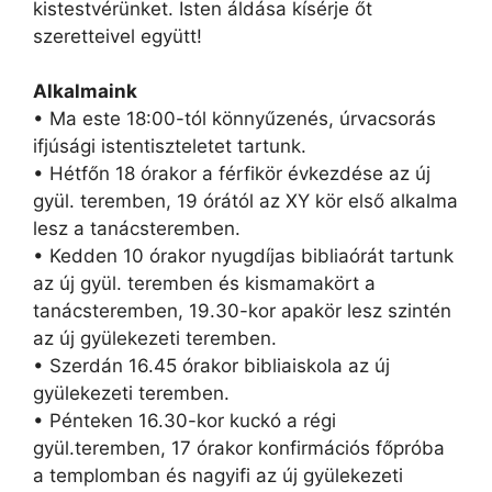
kistestvérünket. Isten áldása kísérje őt
szeretteivel együtt!
Alkalmaink
• Ma este 18:00-tól könnyűzenés, úrvacsorás
ifjúsági istentiszteletet tartunk.
• Hétfőn 18 órakor a férfikör évkezdése az új
gyül. teremben, 19 órától az XY kör első alkalma
lesz a tanácsteremben.
• Kedden 10 órakor nyugdíjas bibliaórát tartunk
az új gyül. teremben és kismamakört a
tanácsteremben, 19.30-kor apakör lesz szintén
az új gyülekezeti teremben.
• Szerdán 16.45 órakor bibliaiskola az új
gyülekezeti teremben.
• Pénteken 16.30-kor kuckó a régi
gyül.teremben, 17 órakor konfirmációs főpróba
a templomban és nagyifi az új gyülekezeti