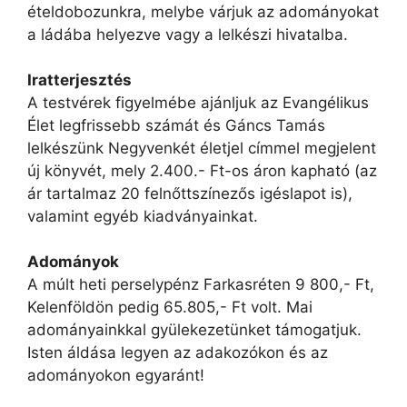
ételdobozunkra, melybe várjuk az adományokat
a ládába helyezve vagy a lelkészi hivatalba.
Iratterjesztés
A testvérek figyelmébe ajánljuk az Evangélikus
Élet legfrissebb számát és Gáncs Tamás
lelkészünk Negyvenkét életjel címmel megjelent
új könyvét, mely 2.400.- Ft-os áron kapható (az
ár tartalmaz 20 felnőttszínezős igéslapot is),
valamint egyéb kiadványainkat.
Adományok
A múlt heti perselypénz Farkasréten 9 800,- Ft,
Kelenföldön pedig 65.805,- Ft volt. Mai
adományainkkal gyülekezetünket támogatjuk.
Isten áldása legyen az adakozókon és az
adományokon egyaránt!