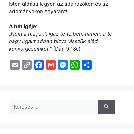
Isten áldása legyen az adakozókon és az
adományokon egyaránt!
A hét igéje
:
„
Nem a magunk igaz tetteiben,
hanem a te
nagy irgalmadban bízva visszük eléd
könyörgéseinket.
” (Dán 9,18c)
E
C
F
G
M
W
O
m
o
a
m
e
h
s
ai
p
c
ai
s
at
s
l
y
e
l
s
s
z
Li
b
e
A
a
n
o
n
p
m
k
o
g
p
e
k
er
g