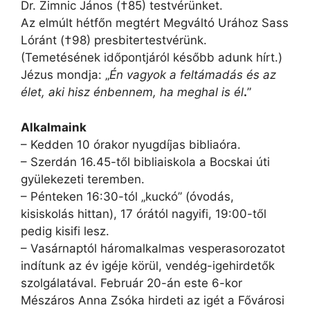
Dr. Zimnic János (†85) testvérünket.
Az elmúlt hétfőn megtért Megváltó Urához Sass
Lóránt (†98) presbitertestvérünk.
(Temetésének időpontjáról később adunk hírt.)
Jézus mondja: „
Én vagyok a feltámadás és az
élet, aki hisz énbennem, ha meghal is él
.
”
Alkalmaink
– Kedden 10 órakor nyugdíjas bibliaóra.
– Szerdán 16.45-től bibliaiskola a Bocskai úti
gyülekezeti teremben.
– Pénteken 16:30-tól „kuckó” (óvodás,
kisiskolás hittan), 17 órától nagyifi, 19:00-től
pedig kisifi lesz.
– Vasárnaptól háromalkalmas vesperasorozatot
indítunk az év igéje körül, vendég-igehirdetők
szolgálatával. Február 20-án este 6-kor
Mészáros Anna Zsóka hirdeti az igét a Fővárosi