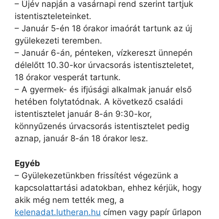
– Újév napján a vasárnapi rend szerint tartjuk
istentiszteleteinket.
– Január 5-én 18 órakor imaórát tartunk az új
gyülekezeti teremben.
– Január 6-án, pénteken, vízkereszt ünnepén
délelőtt 10.30-kor úrvacsorás istentiszteletet,
18 órakor vesperát tartunk.
– A gyermek- és ifjúsági alkalmak január első
hetében folytatódnak. A következő családi
istentisztelet január 8-án 9:30-kor,
könnyűzenés úrvacsorás istentisztelet pedig
aznap, január 8-án 18 órakor lesz.
Egyéb
– Gyülekezetünkben frissítést végezünk a
kapcsolattartási adatokban, ehhez kérjük, hogy
akik még nem tették meg, a
kelenadat.lutheran.hu
címen vagy papír űrlapon