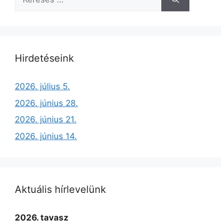
n
o
n
p
m
k
o
g
p
e
k
er
g
Hirdetéseink
2026. július 5.
2026. június 28.
2026. június 21.
2026. június 14.
Aktuális hírlevelünk
2026. tavasz