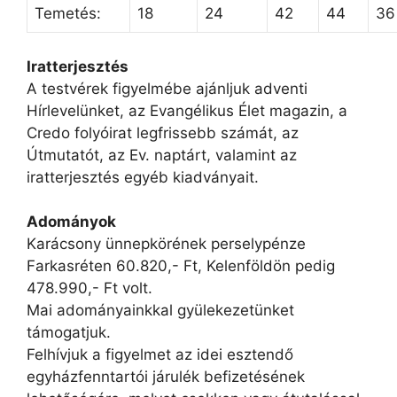
Temetés:
18
24
42
44
36
Iratterjesztés
A testvérek figyelmébe ajánljuk adventi
Hírlevelünket, az Evangélikus Élet magazin, a
Credo folyóirat legfrissebb számát, az
Útmutatót, az Ev. naptárt, valamint az
iratterjesztés egyéb kiadványait.
Adományok
Karácsony ünnepkörének perselypénze
Farkasréten 60.820,- Ft, Kelenföldön pedig
478.990,- Ft volt.
Mai adományainkkal gyülekezetünket
támogatjuk.
Felhívjuk a figyelmet az idei esztendő
egyházfenntartói járulék befizetésének