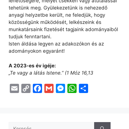
lehetőségére, melyet csekken vagy átutalással
tehetünk meg. Gyülekezetünk is nehezedő
anyagi helyzetbe került, ne feledjük, hogy
közösségünk működését, lelkészeink és
munkatársaink fizetését tagjaink adományaiból
tudjuk fenntartani.
Isten áldása legyen az adakozókon és az
adományokon egyaránt!
A 2023-es év igéje:
„Te vagy a látás Istene.” (1 Móz 16,13
E
C
F
G
M
W
O
m
o
a
m
e
h
s
ai
p
c
ai
s
at
s
l
y
e
l
s
s
z
Li
b
e
A
a