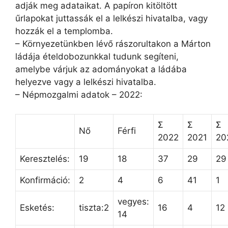
adják meg adataikat. A papíron kitöltött
űrlapokat juttassák el a lelkészi hivatalba, vagy
hozzák el a templomba.
– Környezetünkben lévő rászorultakon a Márton
ládája ételdobozunkkal tudunk segíteni,
amelybe várjuk az adományokat a ládába
helyezve vagy a lelkészi hivatalba.
– Népmozgalmi adatok – 2022:
Σ
Σ
Σ
Nő
Férfi
2022
2021
20
Keresztelés:
19
18
37
29
29
Konfirmáció:
2
4
6
41
1
vegyes:
Esketés:
tiszta:2
16
4
12
14