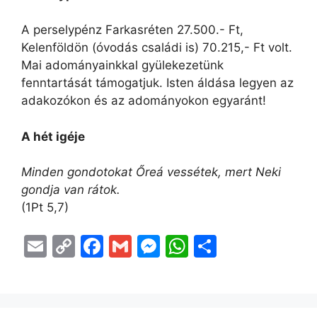
A perselypénz Farkasréten 27.500.- Ft,
Kelenföldön (óvodás családi is) 70.215,- Ft volt.
Mai adományainkkal gyülekezetünk
fenntartását támogatjuk. Isten áldása legyen az
adakozókon és az adományokon egyaránt!
A hét igéje
Minden gondotokat Őreá vessétek, mert Neki
gondja van rátok.
(1Pt 5,7)
E
C
F
G
M
W
O
m
o
a
m
e
h
s
ai
p
c
ai
s
at
s
l
y
e
l
s
s
z