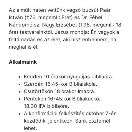
Az elmúlt héten vettünk végső búcsút Paár
István (†76, megeml.: Frét) és Dr. Fébel
Nándorné sz. Nagy Erzsébet (†98, megeml.: 18
óra) testvéreinktől. Jézus mondja: Én vagyok a
feltámadás és az élet, aki hisz énbennem, ha
meghal is él.
Alkalmaink
Kedden 10 órakor nyugdíjas bibliaóra.
Szerdán 16.45-kor Bibliaiskola.
Csütörtökön 18 órakor Imaóra.
Pénteken 16-45.kor Bibliakuckó,
18.30 IFA bibliaóra.
A konfirmációi felkészítés október 7-én
kezdődik, jelentkezni Sárik Eszternél
lehet.