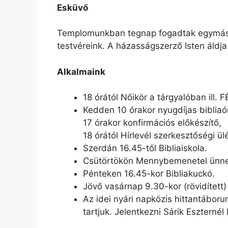
Esküvő
Templomunkban tegnap fogadtak egymásna
testvéreink. A házasságszerző Isten áldja
Alkalmaink
18 órától Nőikör a tárgyalóban ill. 
Kedden 10 órakor nyugdíjas bibliaó
17 órakor konfirmációs előkészítő,
18 órától Hírlevél szerkesztőségi ül
Szerdán 16.45-től Bibliaiskola.
Csütörtökön Mennybemenetel ünnepé
Pénteken 16.45-kor Bibliakuckó.
Jövő vasárnap 9.30-kor (rövidített) c
Az idei nyári napközis hittantábor
tartjuk. Jelentkezni Sárik Eszternél