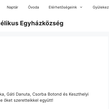
Naptár
Óvoda
Elérhetőségeink
Gyülekez
gélikus Egyházközség
ka, Gáti Danuta, Csorba Botond és Keszthelyi
je őket szeretteikkel együtt!