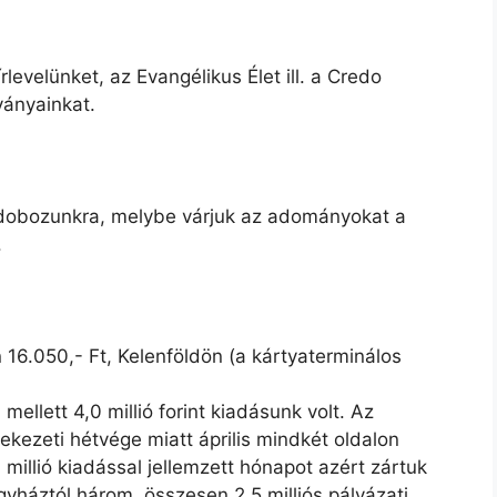
rlevelünket, az Evangélikus Élet ill. a Credo
ványainkat.
eldobozunkra, melybe várjuk az adományokat a
.
 16.050,- Ft, Kelenföldön (a kártyaterminálos
mellett 4,0 millió forint kiadásunk volt. Az
lekezeti hétvége miatt április mindkét oldalon
9 millió kiadással jellemzett hónapot azért zártuk
gyháztól három, összesen 2,5 milliós pályázati