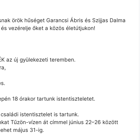
k örök hűséget Garancsi Ábris és Szijjas Dalma
 és vezérelje őket a közös életútjukon!
FÉK az új gyülekezeti teremben.
ra,
és.
n 18 órakor tartunk istentiszteletet.
saládi istentisztelet is tartunk.
unkat Tűzön-vízen át címmel június 22–26 között
 lehet május 31-ig.