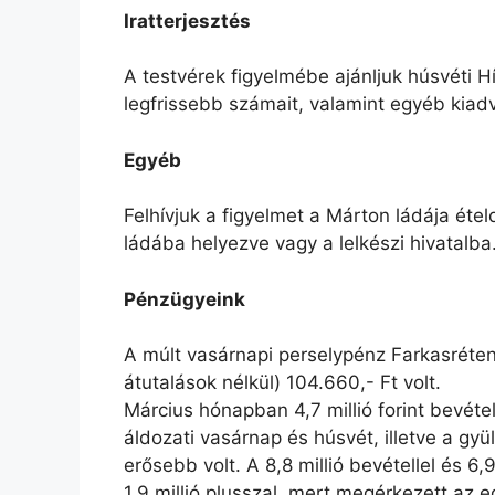
Iratterjesztés
A testvérek figyelmébe ajánljuk húsvéti Hí
legfrissebb számait, valamint egyéb kiad
Egyéb
Felhívjuk a figyelmet a Márton ládája ét
ládába helyezve vagy a lelkészi hivatalba
Pénzügyeink
A múlt vasárnapi perselypénz Farkasréten
átutalások nélkül) 104.660,- Ft volt.
Március hónapban 4,7 millió forint bevétel 
áldozati vasárnap és húsvét, illetve a gyü
erősebb volt. A 8,8 millió bevétellel és 6,
1,9 millió plusszal, mert megérkezett az e