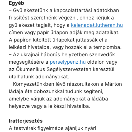
Egyéb
– Gyülekezetünk a kapcsolattartási adatokban
frissítést szeretnénk végezni, ehhez kérjük a
gyülekezet tagjait, hogy a
kelenadat.lutheran.hu
címen vagy papír űrlapon adják meg adataikat.
A papíron kitöltött űrlapokat juttassák el a
lelkészi hivatalba, vagy hozzák el a templomba.
– Az ukrajnai háborús helyzetben szenvedők
megsegítésére a
perselypenz.hu
oldalon vagy
az Ökumenikus Segélyszervezeten keresztül
utalhatunk adományokat.
– Környezetünkben lévő rászorultakon a Márton
ládája ételdobozunkkal tudunk segíteni,
amelybe várjuk az adományokat a ládába
helyezve vagy a lelkészi hivatalba.
Iratterjesztés
A testvérek figyelmébe ajánljuk nyári