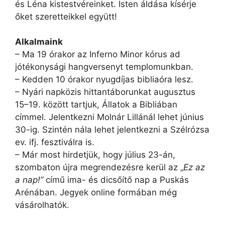
és Léna kistestvéreinket. Isten áldása kísérje
őket szeretteikkel együtt!
Alkalmaink
– Ma 19 órakor az Inferno Minor kórus ad
jótékonysági hangversenyt templomunkban.
– Kedden 10 órakor nyugdíjas bibliaóra lesz.
– Nyári napközis hittantáborunkat augusztus
15–19. között tartjuk, Állatok a Bibliában
címmel. Jelentkezni Molnár Lillánál lehet június
30-ig. Szintén nála lehet jelentkezni a Szélrózsa
ev. ifj. fesztiválra is.
– Már most hirdetjük, hogy július 23-án,
szombaton újra megrendezésre kerül az „
Ez az
a nap!”
című ima- és dicsőítő nap a Puskás
Arénában. Jegyek online formában még
vásárolhatók.