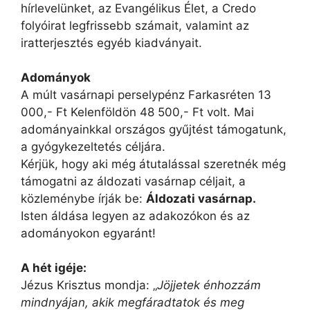
hírlevelünket, az Evangélikus Élet, a Credo
folyóirat legfrissebb számait, valamint az
iratterjesztés egyéb kiadványait.
Adományok
A múlt vasárnapi perselypénz Farkasréten 13
000,- Ft Kelenföldön 48 500,- Ft volt. Mai
adományainkkal országos gyűjtést támogatunk,
a gyógykezeltetés céljára.
Kérjük, hogy aki még átutalással szeretnék még
támogatni az áldozati vasárnap céljait, a
közleménybe írják be:
Áldozati vasárnap.
Isten áldása legyen az adakozókon és az
adományokon egyaránt!
A hét igéje:
Jézus Krisztus mondja: „
Jöjjetek énhozzám
mindnyájan, akik megfáradtatok és meg