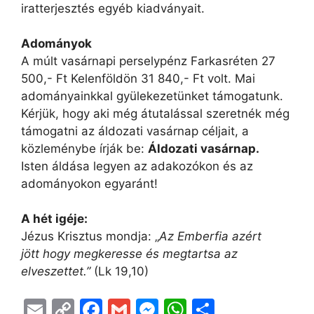
iratterjesztés egyéb kiadványait.
Adományok
A múlt vasárnapi perselypénz Farkasréten 27
500,- Ft Kelenföldön 31 840,- Ft volt. Mai
adományainkkal gyülekezetünket támogatunk.
Kérjük, hogy aki még átutalással szeretnék még
támogatni az áldozati vasárnap céljait, a
közleménybe írják be:
Áldozati vasárnap.
Isten áldása legyen az adakozókon és az
adományokon egyaránt!
A hét igéje:
Jézus Krisztus mondja: „
Az Emberfia azért
jött hogy megkeresse és megtartsa az
elveszettet.”
(Lk 19,10)
E
C
F
G
M
W
O