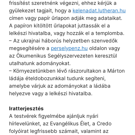
frissítést szeretnénk végezni, ehhez kérjük a
gyülekezet tagjait, hogy a
kelenadat.lutheran.hu
címen vagy papír űrlapon adják meg adataikat.
A papíron kitöltött űrlapokat juttassák el a
lelkészi hivatalba, vagy hozzák el a templomba.
– Az ukrajnai háborús helyzetben szenvedők
megsegítésére a
perselypenz.hu
oldalon vagy
az Ökumenikus Segélyszervezeten keresztül
utalhatunk adományokat.
– Környezetünkben lévő rászorultakon a Márton
ládája ételdobozunkkal tudunk segíteni,
amelybe várjuk az adományokat a ládába
helyezve vagy a lelkészi hivatalba.
Iratterjesztés
A testvérek figyelmébe ajánljuk nyári
hírlevelünket, az Evangélikus Élet, a Credo
folyóirat legfrissebb számait, valamint az