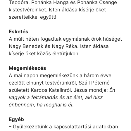
Teodóra, Pohánka Hanga és Pohánka Csenge
kistestvéreinket. Isten áldása kísérje őket
szeretteikkel együtt!
Esketés
A múlt héten fogadtak egymásnak örök hűséget
Nagy Benedek és Nagy Réka. Isten áldása
kísérje őket közös életútjukon.
Megemlékezés
A mai napon megemlékezünk a három évvel
ezelőtt elhunyt testvérünkről, Száll Péterné
született Kardos Katalinról. Jézus mondja:
Én
vagyok a feltámadás és az élet, aki hisz
énbennem, ha meghal is él
.
Egyéb
– Gyülekezetünk a kapcsolattartási adatokban